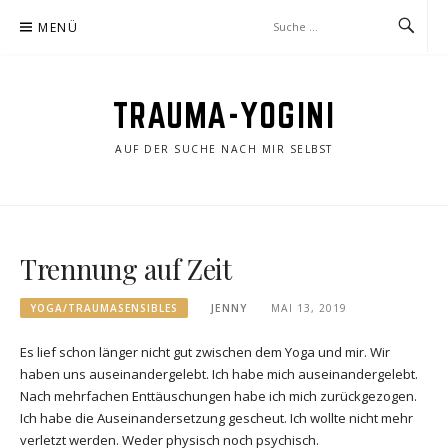
Zum
MENÜ
Inhalt
springen
TRAUMA-YOGINI
AUF DER SUCHE NACH MIR SELBST
Trennung auf Zeit
YOGA/TRAUMASENSIBLES
JENNY
MAI 13, 2019
Es lief schon länger nicht gut zwischen dem Yoga und mir. Wir
haben uns auseinandergelebt. Ich habe mich auseinandergelebt.
Nach mehrfachen Enttäuschungen habe ich mich zurückgezogen.
Ich habe die Auseinandersetzung gescheut. Ich wollte nicht mehr
verletzt werden. Weder physisch noch psychisch.