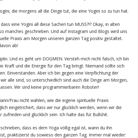
ogini, die morgens all die Dinge tut, die eine Yogini so zu tun hat.
s eine Yogini all diese Sachen tun MUSS?!? Okay, in alten
t so manches geschrieben. Und auf Instagram und Blogs wird uns
tuelle Praxis am Morgen unseren ganzen Tag positiv gestaltet.
davon ab!
plin. Und es geht um DOGMEN. Versteh mich nicht falsch, ich bin
die Kraft und die Energie für den Tag bringt. Niemand sollte sich
n. Einverstanden. Aber ich bin gegen eine Verpflichtung der
 wir alle sind, so unterschiedlich sind auch die Dinge am Morgen,
 lassen. Wir sind keine programmierbaren Roboter!
n/Frau nicht wählen, wie die eigene spirituelle Praxis
ich eingetrichert, dass wir nur glücklich werden, wenn wir die
ufrieden und glücklich sein. Ich halte das für Bullshit.
schrieben, dass es dem Yoga völlig egal ist, wann du ihn
st, praktizierst du sowieso den ganzen Tag. Immer mal wieder: