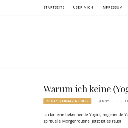
Zum
STARTSEITE
ÜBER MICH
IMPRESSUM
Inhalt
springen
Warum ich keine (Yo
JENNY
SEPTE
YOGA/TRAUMASENSIBLES
Ich bin eine bekennende Yogini, angehende Yo
spirituelle Morgenroutine! Jetzt ist es raus!