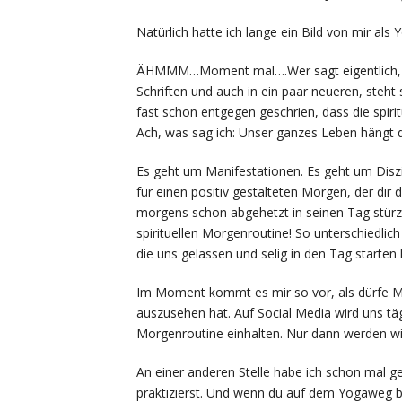
Natürlich hatte ich lange ein Bild von mir als Y
ÄHMMM…Moment mal….Wer sagt eigentlich, das
Schriften und auch in ein paar neueren, steh
fast schon entgegen geschrien, dass die spiri
Ach, was sag ich: Unser ganzes Leben hängt 
Es geht um Manifestationen. Es geht um Diszi
für einen positiv gestalteten Morgen, der dir 
morgens schon abgehetzt in seinen Tag stürze
spirituellen Morgenroutine! So unterschiedlich
die uns gelassen und selig in den Tag starten
Im Moment kommt es mir so vor, als dürfe Man
auszusehen hat. Auf Social Media wird uns tägl
Morgenroutine einhalten. Nur dann werden wir z
An einer anderen Stelle habe ich schon mal ge
praktizierst. Und wenn du auf dem Yogaweg bi